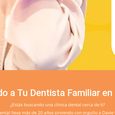
o a Tu Dentista Familiar en
¿Estás buscando una clínica dental cerca de ti?
ntal lleva más de 20 años sirviendo con orgullo a Davie 